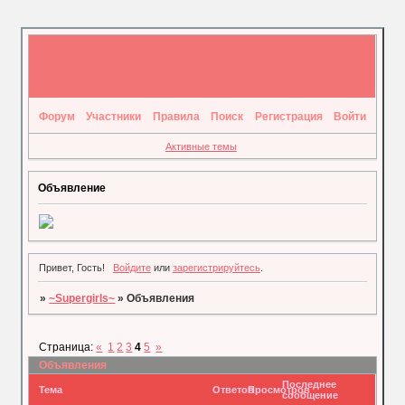
Форум
Участники
Правила
Поиск
Регистрация
Войти
Активные темы
Объявление
Привет, Гость!
Войдите
или
зарегистрируйтесь
.
»
~Supergirls~
»
Объявления
Страница:
«
1
2
3
4
5
»
Объявления
Последнее
Тема
Ответов
Просмотров
сообщение