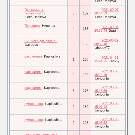
Lena.Danilova
Где заказать
2021-09-07
термопломбу
0
102
20:44:59
Lena.Danilova
Lena.Danilova
Переводы
Ниночек
2021-09-01
4
158
20:35:44
Батя
2021-06-19
Сушилка для овощей
3
132
08:35:18
bavegos
aboody77
расскажите
Kapitoshka
2021-04-21
1
138
15:44:25
LilPopy
2021-03-30
расскажите
Kapitoshka
2
199
15:14:49
senyorita
2021-03-30
подскажите
Kapitoshka
5
276
15:13:59
senyorita
2021-03-30
нужен совет
Kapitoshka
2
180
15:07:42
senyorita
2021-03-30
нужен совет
Kapitoshka
2
128
15:05:52
senyorita
Обучения новичков в