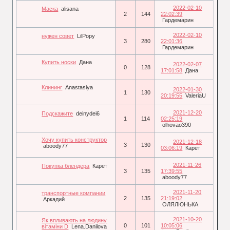
2022-02-10
Маска
alisana
2
144
22:02:39
Гардемарин
2022-02-10
нужен совет
LilPopy
3
280
22:01:36
Гардемарин
Купить носки
Дана
2022-02-07
0
128
17:01:58
Дана
Клининг
Anastasiya
2022-01-30
1
130
20:19:55
ValeriaU
2021-12-20
Подскажите
deinydei6
1
114
02:25:19
olhovao390
Хочу купить конструктор
2021-12-18
3
130
aboody77
03:06:19
Карет
2021-11-26
Покупка блендера
Карет
3
135
17:39:55
aboody77
2021-11-20
транспортные компании
2
135
21:19:02
Аркадий
ОЛЯЛЮНЬКА
2021-10-20
Як впливають на людину
0
101
10:05:06
вітаміни D
Lena.Danilova