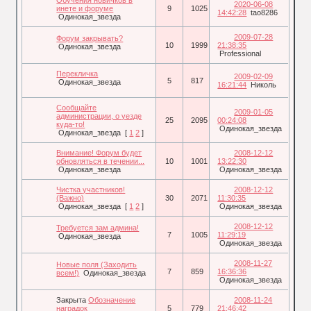
2020-06-08
инете и форуме
9
1025
14:42:28
tao8286
Одинокая_звезда
2009-07-28
Форум закрывать?
10
1999
21:38:35
Одинокая_звезда
Professional
Перекличка
2009-02-09
5
817
Одинокая_звезда
16:21:44
Николь
Сообщайте
2009-01-05
администрации, о уезде
25
2095
00:24:08
куда-то!
Одинокая_звезда
Одинокая_звезда
[
1
2
]
Внимание! Форум будет
2008-12-12
обновляться в течении...
10
1001
13:22:30
Одинокая_звезда
Одинокая_звезда
Чистка участников!
2008-12-12
(Важно)
30
2071
11:30:35
Одинокая_звезда
[
1
2
]
Одинокая_звезда
2008-12-12
Требуется зам админа!
7
1005
11:29:19
Одинокая_звезда
Одинокая_звезда
2008-11-27
Новые поля (Заходить
7
859
16:36:36
всем!)
Одинокая_звезда
Одинокая_звезда
Закрыта
Обозначение
2008-11-24
наградок
5
779
21:46:42