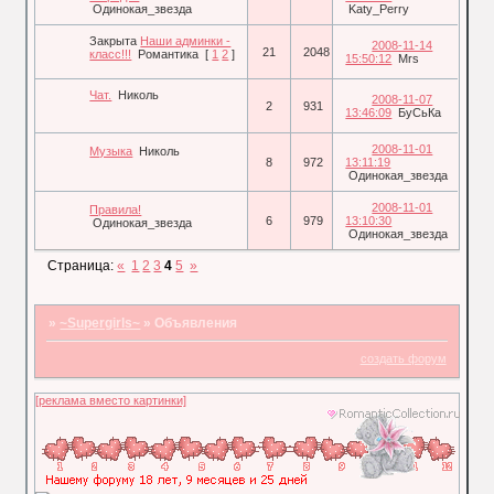
Одинокая_звезда
Katy_Perry
Закрыта
Наши админки -
2008-11-14
21
2048
класс!!!
Романтика
[
1
2
]
15:50:12
Mrs
Чат.
Николь
2008-11-07
2
931
13:46:09
БуСьКа
2008-11-01
Музыка
Николь
8
972
13:11:19
Одинокая_звезда
2008-11-01
Правила!
6
979
13:10:30
Одинокая_звезда
Одинокая_звезда
Страница:
«
1
2
3
4
5
»
»
~Supergirls~
»
Объявления
создать форум
[реклама вместо картинки]