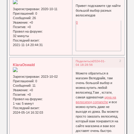
Привет подскажите где найти
Зарегистрирован
: 2020-10-11
большой выбор разных
Приглашений:
0
велосипедов
Сообщений:
26
Уважение:
+0
0
Позитив:
+0
Провел на форуме:
32 минуты
Последний визит:
2021-11-14 20:44:31
2
Поделиться
2024-01-
KlaraOswald
04 18:28:56
Можете обратиться в
Зарегистрирован
: 2023-10-02
магазин Велодрайв, там
Приглашений:
0
очень большой выбор и
Сообщений:
11
можна купить любой
Уважение:
+0
велосипед.Там , кстати,
Позитив:
+0
самая адекватная
цена на
Провел на форуме:
велосипед comanche
и все
1 час 5 минут
можно купить даже не
Последний визит:
выходя из дома. Вы можете
2024-05-14 16:32:03
просто заказать велосипед,
который вам понравится на
сайте магазина и вам все
доставят очень быстро.