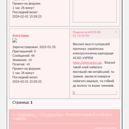
Провел на форуме:
1 час 26 минут
Последний визит:
2024-02-01 15:59:23
3
Поделиться
2023-08-
Ангелина
01 13:20:55
Високої якості суперклей
Зарегистрирован
: 2022-01-25
пропонує українська
Приглашений:
0
електротехнічна корпорація
Сообщений:
44
АСКО-УКРЕМ
Уважение:
+0
https://www.acko.ua/
. Взагалі
Позитив:
+0
такий клей набагато
Провел на форуме:
якісніший ніж китайський, та
1 час 26 минут
тримає заклеєні поверхні
Последний визит:
набагато міцніше, та стійкий
2024-02-01 15:59:23
до вологи та інших чинників.
0
Страница:
1
»
~Supergirls~
»
Объявления
»
Полиуретановый клей для
паркета
создать форум