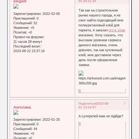
elegant
04 20:31:45
Так как на строительном
Зарегистрирован
: 2022-02-05
рынке нашего города, я не
Приглашений:
0
смог найти подходящий мне
Сообщений:
52
полиуретановый клей для
Уважение:
+0
паркета, я заказал
его в этом
Позитив:
+0
магазине. Хочу сказать, что
Провел на форуме:
высоким уровнем сервиса
11 часов 28 минут
данного магазина, очень
Последний визит:
доволен, так как купленный
2023-08-22 23:37:16
клей, мне доставили через
день после оформления
заявки.
0
2
Поделиться
2023-08-
Ангелина
01 13:16:07
А суперклей вам не підійде?
Зарегистрирован
: 2022-01-25
0
Приглашений:
0
Сообщений:
44
Уважение:
+0
Позитив:
+0