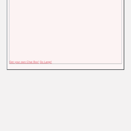
Get your own Chat Box!
Go Large!