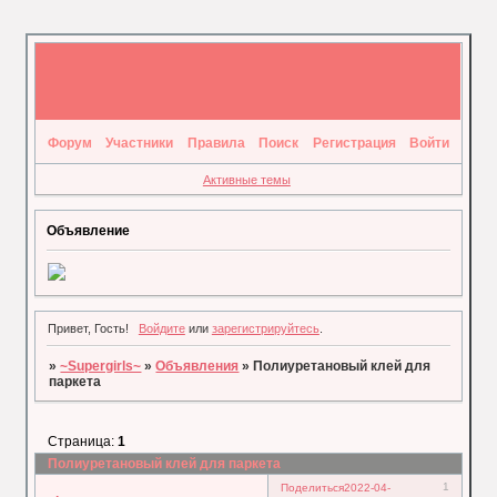
Форум
Участники
Правила
Поиск
Регистрация
Войти
Активные темы
Объявление
Привет, Гость!
Войдите
или
зарегистрируйтесь
.
»
~Supergirls~
»
Объявления
»
Полиуретановый клей для
паркета
Страница:
1
Полиуретановый клей для паркета
1
Поделиться
2022-04-