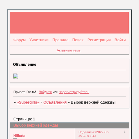
Форум
Участники
Правила
Поиск
Регистрация
Войти
Активные темы
Объявление
Привет, Гость!
Войдите
или
зарегистрируйтесь
.
»
~Supergirls~
»
Объявления
»
Выбор верхней одежды
Страница:
1
Выбор верхней одежды
1
Поделиться
2022-06-
Nilluda
30 17:18:42