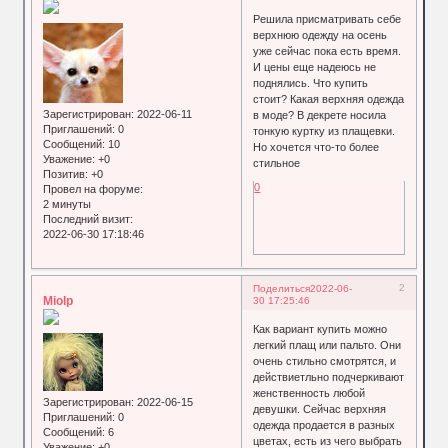
Решила присматривать себе
верхнюю одежду на осень
уже сейчас пока есть время.
И цены еще надеюсь не
поднялись. Что купить
стоит? Какая верхняя одежда
Зарегистрирован
: 2022-06-11
в моде? В декрете носила
Приглашений:
0
тонкую куртку из плащевки.
Сообщений:
10
Но хочется что-то более
Уважение:
+0
стильное
Позитив:
+0
0
Провел на форуме:
2 минуты
Последний визит:
2022-06-30 17:18:46
2
Поделиться
2022-06-
Miolp
30 17:25:46
Как вариант купить можно
легкий плащ или пальто. Они
очень стильно смотрятся, и
действиетльно подчеркивают
женственность любой
Зарегистрирован
: 2022-06-15
девушки. Сейчас верхняя
Приглашений:
0
одежда продается в разных
Сообщений:
6
цветах, есть из чего выбрать
Уважение:
+0