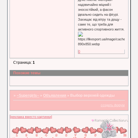
надзвичайно міцний і
зносостійкий, а фасон
ідеально сидить на фігурі.
Захищає від вітру та дощу -
саме те, що треба для
активного спортивного життя.
0
Страница:
1
Похожие темы
»
~Supergirls~
»
Объявления
»
Выбор верхней одежды
создать форум
[реклама вместо картинки]