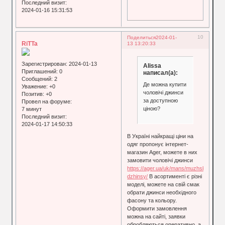
Последний визит:
2024-01-16 15:31:53
10
Поделиться
2024-01-
RiTTa
13 13:20:33
Зарегистрирован
: 2024-01-13
Alissa
Приглашений:
0
написал(а):
Сообщений:
2
Де можна купити
Уважение:
+0
чоловічі джинси
Позитив:
+0
за доступною
Провел на форуме:
ціною?
7 минут
Последний визит:
2024-01-17 14:50:33
В Україні найкращі ціни на
одяг пропонує інтернет-
магазин Ager, можете в них
замовити чоловічі джинси
https://ager.ua/uk/mans/muzhskie-
dzhinsy/
В асортименті є різні
моделі, можете на свій смак
обрати джинси необхідного
фасону та кольору.
Оформити замовлення
можна на сайті, заявки
обробляються оперативно, а