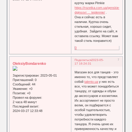
куртку марки Pimkie
https://rozetka.com.ua/genskie-
dginsovi … teplennie/
.
Она и сейчас есть в
наличии. Куртка очень
стильная, хорошо сидит,
удобная. Зайдите на сайт, я
оставила ссылку. Может вам
такой стиль понравится)
0
7
Поделиться
2023-05-
OleksiyBondarenko
17 16:24:31
Магазин все для танцев - это
Зарегистрирован
: 2023-05-01
именно то, что представляет
Приглашений:
0
собой
talento.ua
у них есть
Сообщений:
44
все, что может понадобиться
Уважение:
+0
танцору, от одежды и обуви
Позитив:
+0
до аксессуаров и косметики.
Провел на форуме:
Их ассортимент не просто
2 часа 48 минут
велик, он подбирается с
Последний визит:
особой тщательностью,
2024-03-27 12:33:48
чтобы удовлетворить
потребности каждого
танцора. Я очень ценю их
приверженность качеству и