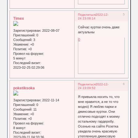
5
Поделиться
2022-12-
Timex
24 23:08:14
Сейчас куртки очень даже
Зарегистрирован
: 2022-08-07
актуальны
Приглашений:
0
0
Сообщений:
3
Уважение:
+0
Позитив:
+0
Провел на форуме:
5 минут
Последний визит:
2023-02-25 02:29:06
6
Поделиться
2022-12-
poketiksoka
24 23:09:52
Я привыкла носить то, что
Зарегистрирован
: 2022-11-14
мне нравится, а не то что
Приглашений:
0
модно) Я люблю парки и
Сообщений:
11
джинсовые куртки. Они
Уважение:
+0
отлично подходят к моему
Позитив:
+0
остальному гардеробу.
Провел на форуме:
Осенью на сайте Розетка
8 минут
увидела очень красивую
Последний визит:
утепленную джинсовую
2023-09-11 04:33:36