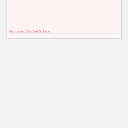
Get your own Chat Box!
Go Large!