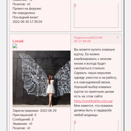
Позитив:
+0
0
Провел на форуме:
Не определено
Последний визит:
2022-06-30 17:35:04
3
Поделиться
2022-06-
Losaik
30 17:38:46
Вы можете купить кожаную
куртку. Ее можно
комбинировать с многим
низом и всегда будет
смотреться стильно.
Одевать такую верхнюю
одежду уместно и на работу,
и в повседневной жизни.
Хороший выбор кожаных
курток по приятным ценам
есть на этом сайте
https://vorteleather.com.ua/
Мне кажется, что кожанка
должна быть в гардеробе
Зарегистрирован
: 2022-06-29
Приглашений:
0
любой модницы
Сообщений:
3
0
Уважение:
+0
Позитив:
+0