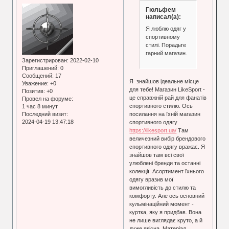
Гюльфем
написал(а):
Я люблю одяг у
спортивному
стилі. Порадьте
гарний магазин.
Зарегистрирован
: 2022-02-10
Приглашений:
0
Сообщений:
17
Я знайшов ідеальне місце
Уважение:
+0
для тебе! Магазин LikeSport -
Позитив:
+0
це справжній рай для фанатів
Провел на форуме:
спортивного стилю. Ось
1 час 8 минут
посилання на їхній магазин
Последний визит:
2024-04-19 13:47:18
спортивного одягу
https://likesport.ua/
Там
величезний вибір брендового
спортивного одягу вражає. Я
знайшов там всі свої
улюблені бренди та останні
колекції. Асортимент їхнього
одягу вразив мої
вимогливість до стилю та
комфорту. Але ось основний
кульмінаційний момент -
куртка, яку я придбав. Вона
не лише виглядає круто, а й
дуже якісна. Матеріал