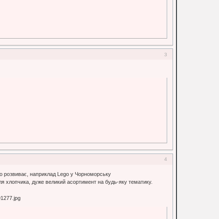
3
4
що розвиває, наприклад Lego у Чорноморську
 для хлопчика, дуже великий асортимент на будь-яку тематику.