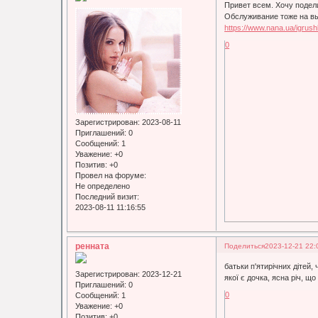
Привет всем. Хочу подел
Обслуживание тоже на вы
https://www.nana.ua/igrushk
0
Зарегистрирован
: 2023-08-11
Приглашений:
0
Сообщений:
1
Уважение:
+0
Позитив:
+0
Провел на форуме:
Не определено
Последний визит:
2023-08-11 11:16:55
ренната
Поделиться
2023-12-21 22:
батьки п'ятирічних дітей,
Зарегистрирован
: 2023-12-21
якої є дочка, ясна річ, щ
Приглашений:
0
0
Сообщений:
1
Уважение:
+0
Позитив:
+0