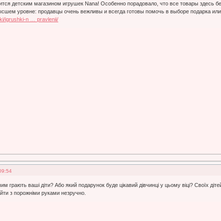
ится детским магазином игрушек Nana! Особенно порадовало, что все товары здесь бе
сшем уровне: продавцы очень вежливы и всегда готовы помочь в выборе подарка или 
i/igrushki-n … pravlenii/
09:54
 чим грають ваші діти? Або який подарунок буде цікавий дівчинці у цьому віці? Своїх діте
о йти з порожніми руками незручно.