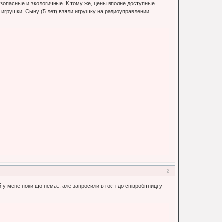
зопасные и экологичные. К тому же, цены вполне доступные.
игрушки. Сыну (5 лет) взяли игрушку на радиоуправлении
2
й у мене поки що немає, але запросили в гості до співробітниці у