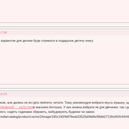
17:36
варіантом для дитини буде отримати в подарунок дитячу книгу.
19:25
ом, але далеко не всі діти люблять читати. Тому рекомендую вибрати якусь іграшку, 
shki/lego/f/ … se/11.html
в магазині Антошка. У них можна вибрати як для дівчинки, так і
лего, сидять годинами збирають, вибудовують будинки чи замки.