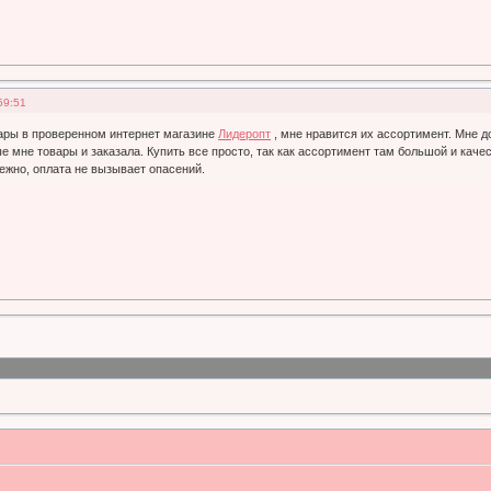
59:51
ары в проверенном интернет магазине
Лидеропт
, мне нравится их ассортимент. Мне д
 мне товары и заказала. Купить все просто, так как ассортимент там большой и качес
дежно, оплата не вызывает опасений.