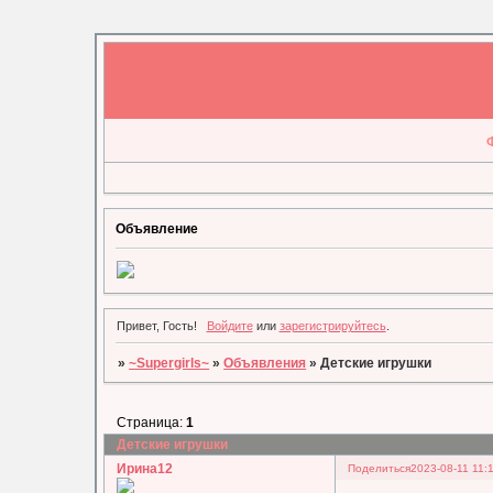
Объявление
Привет, Гость!
Войдите
или
зарегистрируйтесь
.
»
~Supergirls~
»
Объявления
»
Детские игрушки
Страница:
1
Детские игрушки
Ирина12
Поделиться
2023-08-11 11: