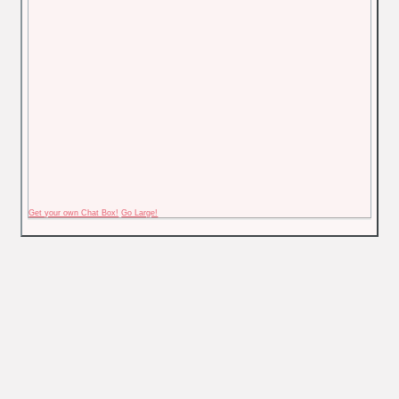
Get your own Chat Box!
Go Large!