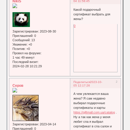
NikiS
04 11:58:45
Какой подарочный
сертификат выбрать для
жены?
0
Зарегистрирован
: 2023-08-30
Приглашений:
0
Сообщений:
13
Уважение:
+0
Позитив:
+0
Провел на форуме:
1 час 49 минут
Последний визит:
2024-02-28 10:21:29
2
Поделиться
2023-10-
Серов
05 12:17:26
А чем увлекается ваша
жена? Я сам недавно
выбирал подарочные
сертификаты и карты
https://giftmall.com.ua/catalog
.
Ну а так как жена у меня
любит спа я выбрал
Зарегистрирован
: 2023-04-14
сертификат в спа салон и
Приглашений:
0