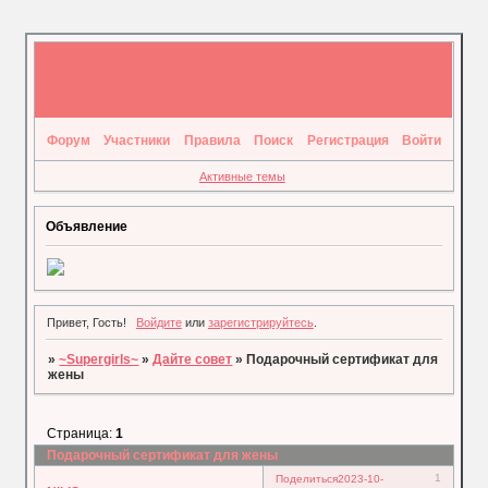
Форум
Участники
Правила
Поиск
Регистрация
Войти
Активные темы
Объявление
Привет, Гость!
Войдите
или
зарегистрируйтесь
.
»
~Supergirls~
»
Дайте совет
»
Подарочный сертификат для
жены
Страница:
1
Подарочный сертификат для жены
1
Поделиться
2023-10-