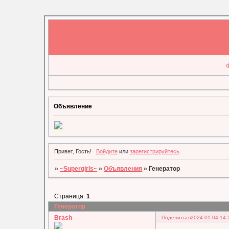
Объявление
Привет, Гость!
Войдите
или
зарегистрируйтесь
.
»
~Supergirls~
»
Объявления
»
Генератор
Страница:
1
Генератор
Brash
Поделиться
2024-01-04 14: