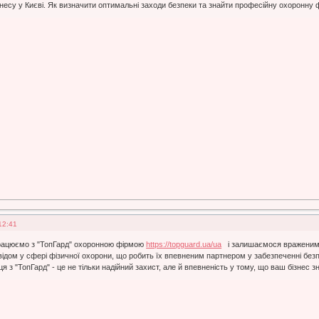
знесу у Києві. Як визначити оптимальні заходи безпеки та знайти професійну охоронну
12:41
впрацюємо з "ТопГард" охоронною фірмою
https://topguard.ua/ua
і залишаємося враженими 
ідом у сфері фізичної охорони, що робить їх впевненим партнером у забезпеченні безпек
аця з "ТопГард" - це не тільки надійний захист, але й впевненість у тому, що ваш бізн