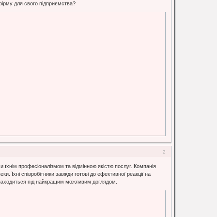
 фірму для свого підприємства?
2
їхнім професіоналізмом та відмінною якістю послуг. Компанія
и. Їхні співробітники завжди готові до ефективної реакції на
ес знаходиться під найкращим можливим доглядом.