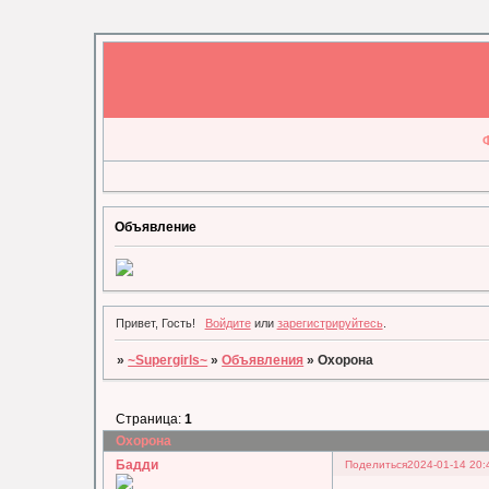
Объявление
Привет, Гость!
Войдите
или
зарегистрируйтесь
.
»
~Supergirls~
»
Объявления
»
Охорона
Страница:
1
Охорона
Бадди
Поделиться
2024-01-14 20: