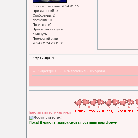
Зарегистрирован
: 2024-01-15
Приглашений:
0
Сообщений:
2
Уважение:
+0
Позитив:
+0
Провел на форуме:
4 минуты
Последний визит:
2024-02-24 20:11:36
Страница:
1
»
~Supergirls~
»
Объявления
»
Охорона
[реклама вместо картинки]
Пока! Думаю ты завтра снова посетишь наш форум!