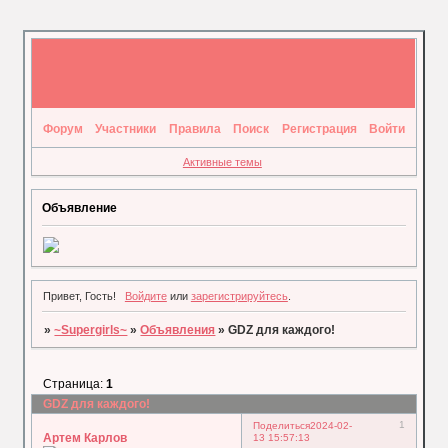
Форум
Участники
Правила
Поиск
Регистрация
Войти
Активные темы
Объявление
Привет, Гость!
Войдите
или
зарегистрируйтесь
.
»
~Supergirls~
»
Объявления
»
GDZ для каждого!
Страница:
1
GDZ для каждого!
1
Поделиться
2024-02-
Артем Карлов
13 15:57:13