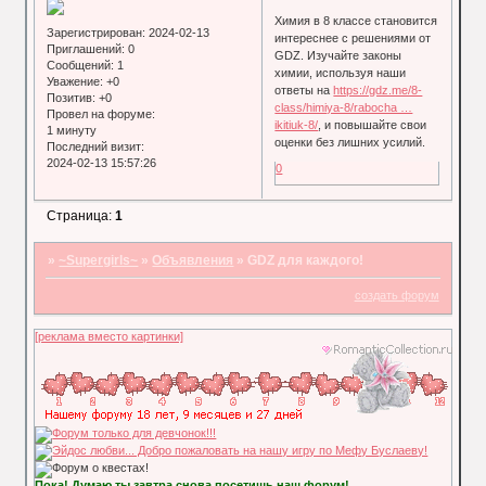
Химия в 8 классе становится
Зарегистрирован
: 2024-02-13
интереснее с решениями от
Приглашений:
0
GDZ. Изучайте законы
Сообщений:
1
химии, используя наши
Уважение:
+0
ответы на
https://gdz.me/8-
Позитив:
+0
class/himiya-8/rabocha …
Провел на форуме:
ikitiuk-8/
, и повышайте свои
1 минуту
оценки без лишних усилий.
Последний визит:
2024-02-13 15:57:26
0
Страница:
1
»
~Supergirls~
»
Объявления
»
GDZ для каждого!
создать форум
[реклама вместо картинки]
Пока! Думаю ты завтра снова посетишь наш форум!