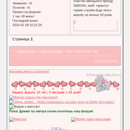
пластик німецького бренду
Уважение:
+0
SIMONA, який гарантує
Позитив:
+0
термін служби будь-якого
Провел на форуме:
виробу не менше 50 років.
1 час 49 минут
Последний визит:
0
2024-02-28 10:21:29
Страница:
1
»
~Supergirls~
»
Объявления
»
Листовий пластик
создать форум
[реклама вместо картинки]
Пока! Думаю ты завтра снова посетишь наш форум!