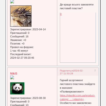
Де краще всього замовляти
листовий пластик?
0
Зарегистрирован
: 2023-04-14
Приглашений:
0
Сообщений:
16
Уважение:
+0
Позитив:
+0
Провел на форуме:
1 час 45 минут
Последний визит:
2024-02-27 09:20:46
2
Поделиться
2024-02-
NikiS
27 11:53:28
Гарний асортимент
листового пластика знайдете
в магазині
«Полімеркомплект»
https://plastiki.com.ua/product-
Зарегистрирован
: 2023-08-30
categor … i-plastyky
.
Приглашений:
0
Особисто ми замовляємо
Сообщений:
13