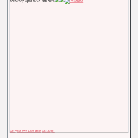
href="http://pozitivka.7bb.ru/">
Get your own Chat Box!
Go Large!