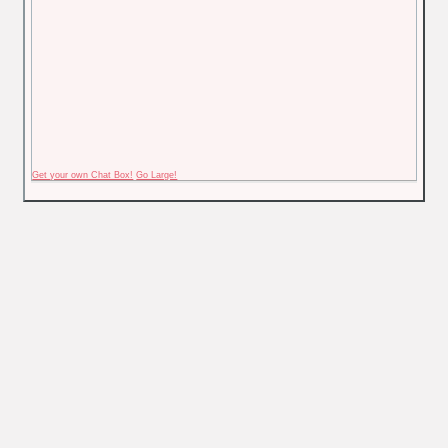
Get your own Chat Box!
Go Large!