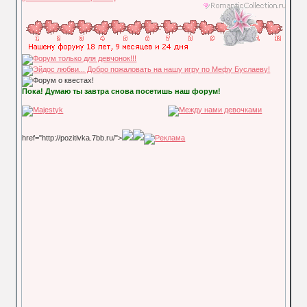
Пока! Думаю ты завтра снова посетишь наш форум!
href="http://pozitivka.7bb.ru/">