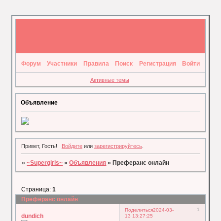
Форум
Участники
Правила
Поиск
Регистрация
Войти
Активные темы
Объявление
Привет, Гость!
Войдите
или
зарегистрируйтесь
.
»
~Supergirls~
»
Объявления
»
Преферанс онлайн
Страница:
1
Преферанс онлайн
1
Поделиться
2024-03-
dundich
13 13:27:25