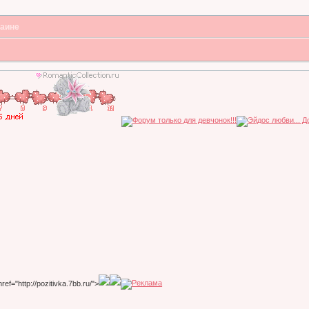
раине
href="http://pozitivka.7bb.ru/">