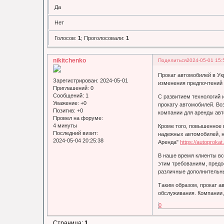
Да
Нет
Голосов:
1
;
Проголосовали:
1
nikitchenko
Поделиться
2024-05-01 15:
Прокат автомобилей в Ук
Зарегистрирован
: 2024-05-01
изменения предпочтений 
Приглашений:
0
Сообщений:
1
С развитием технологий 
Уважение:
+0
прокату автомобилей. Во
Позитив:
+0
компании для аренды авт
Провел на форуме:
4 минуты
Кроме того, повышенное 
Последний визит:
надежных автомобилей, н
2024-05-04 20:25:38
Аренда"
https://autoprokat
В наше время клиенты вс
этим требованиям, предо
различные дополнительны
Таким образом, прокат а
обслуживания. Компании,
0
Страница:
1