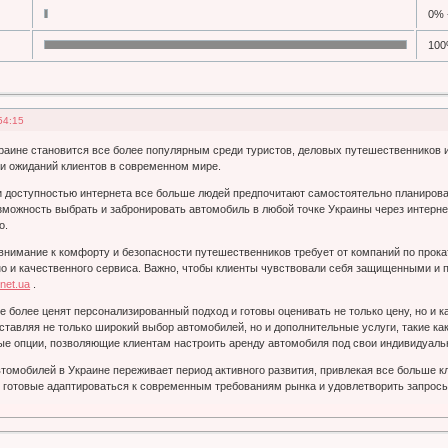
0% 
100
54:15
раине становится все более популярным среди туристов, деловых путешественников и 
и ожиданий клиентов в современном мире.
и доступностью интернета все больше людей предпочитают самостоятельно планировать
зможность выбрать и забронировать автомобиль в любой точке Украины через интерн
о.
внимание к комфорту и безопасности путешественников требует от компаний по прок
о и качественного сервиса. Важно, чтобы клиенты чувствовали себя защищенными и п
.net.ua
.
е более ценят персонализированный подход и готовы оценивать не только цену, но и к
ставляя не только широкий выбор автомобилей, но и дополнительные услуги, такие как
е опции, позволяющие клиентам настроить аренду автомобиля под свои индивидуаль
втомобилей в Украине переживает период активного развития, привлекая все больше 
 готовые адаптироваться к современным требованиям рынка и удовлетворить запрос