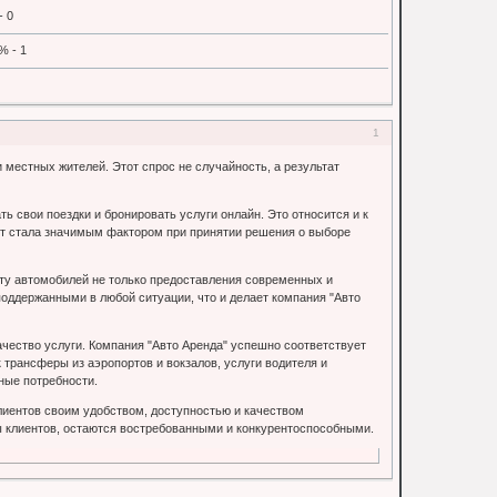
- 0
% - 1
1
местных жителей. Этот спрос не случайность, а результат
 свои поездки и бронировать услуги онлайн. Это относится и к
ет стала значимым фактором при принятии решения о выборе
ату автомобилей не только предоставления современных и
оддержанными в любой ситуации, что и делает компания "Авто
ачество услуги. Компания "Авто Аренда" успешно соответствует
 трансферы из аэропортов и вокзалов, услуги водителя и
ные потребности.
клиентов своим удобством, доступностью и качеством
ы клиентов, остаются востребованными и конкурентоспособными.