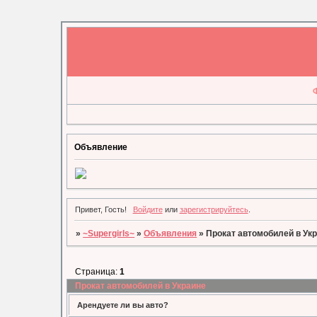
Объявление
Привет, Гость!
Войдите
или
зарегистрируйтесь
.
»
~Supergirls~
»
Объявления
»
Прокат автомобилей в Ук
Страница:
1
Прокат автомобилей в Украине
Арендуете ли вы авто?