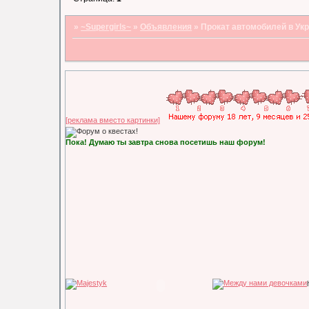
»
~Supergirls~
»
Объявления
»
Прокат автомобилей в Ук
[реклама вместо картинки]
Пока! Думаю ты завтра снова посетишь наш форум!