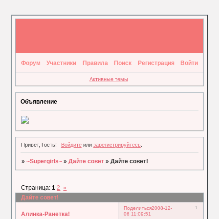
Форум
Участники
Правила
Поиск
Регистрация
Войти
Активные темы
Объявление
Привет, Гость!
Войдите
или
зарегистрируйтесь
.
»
~Supergirls~
»
Дайте совет
»
Дайте совет!
Страница:
1
2
»
Дайте совет!
1
Поделиться
2008-12-
Алинка-Ранетка!
06 11:09:51