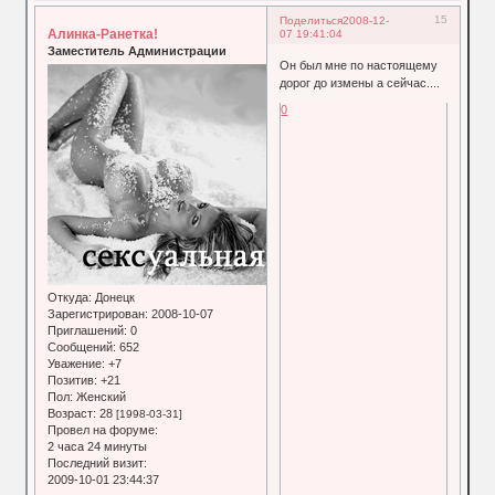
15
Поделиться
2008-12-
Алинка-Ранетка!
07 19:41:04
Заместитель Администрации
Он был мне по настоящему
дорог до измены а сейчас....
0
Откуда:
Донецк
Зарегистрирован
: 2008-10-07
Приглашений:
0
Сообщений:
652
Уважение:
+7
Позитив:
+21
Пол:
Женский
Возраст:
28
[1998-03-31]
Провел на форуме:
2 часа 24 минуты
Последний визит:
2009-10-01 23:44:37