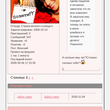
одним пацаном
и нечаянно
заметила что он
мне изменяет.
Я закатила ему
скандал. А
теперь он опять
Откуда:
Страна вечного солнца=)
в меня
Зарегистрирован
: 2008-10-14
влюбился я
Приглашений:
0
незнаю что
Сообщений:
547
делать!
Уважение:
+6
Помогите!
Позитив:
+2
Пол:
Женский
Провел на форуме:
1 час 1 минуту
А сколько ему лет?Столько
Последний визит:
2009-04-06 17:15:39
сколько тебе?
0
Страница:
1
2
»
Похожие темы
дайте совет
Дайте совет
2020-11-04