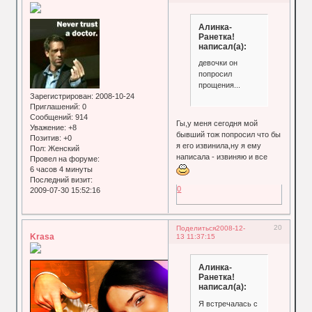
Алинка-
Ранетка!
написал(а):
девочки он
попросил
прощения...
Зарегистрирован
: 2008-10-24
Приглашений:
0
Сообщений:
914
Гы,у меня сегодня мой
Уважение:
+8
бывший тож попросил что бы
Позитив:
+0
я его извинила,ну я ему
Пол:
Женский
написала - извиняю и все
Провел на форуме:
6 часов 4 минуты
Последний визит:
0
2009-07-30 15:52:16
20
Поделиться
2008-12-
Krasa
13 11:37:15
Алинка-
Ранетка!
написал(а):
Я встречалась с