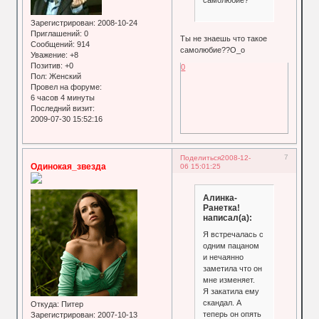
Зарегистрирован
: 2008-10-24
Приглашений:
0
Ты не знаешь что такое
Сообщений:
914
самолюбие??О_о
Уважение:
+8
Позитив:
+0
0
Пол:
Женский
Провел на форуме:
6 часов 4 минуты
Последний визит:
2009-07-30 15:52:16
7
Поделиться
2008-12-
Одинокая_звезда
06 15:01:25
Алинка-
Ранетка!
написал(а):
Я встречалась с
одним пацаном
и нечаянно
заметила что он
мне изменяет.
Я закатила ему
скандал. А
Откуда:
Питер
теперь он опять
Зарегистрирован
: 2007-10-13