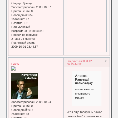
Откуда:
Донецк
Зарегистрирован
: 2008-10-07
Приглашений:
0
Сообщений:
652
Уважение:
+7
Позитив:
+21
Пол:
Женский
Возраст:
28
[1998-03-31]
Провел на форуме:
2 часа 24 минуты
Последний визит:
2009-10-01 23:44:37
9
Поделиться
2008-12-
Loco
06 15:44:52
Алинка-
Ранетка!
написал(а):
а мне жалкого
плюшевого
мишку
Зарегистрирован
: 2008-10-24
Приглашений:
0
Сообщений:
914
И ты еще говоришь "какое
Уважение:
+8
самолюбие" ? значит ты его
Позитив:
+0