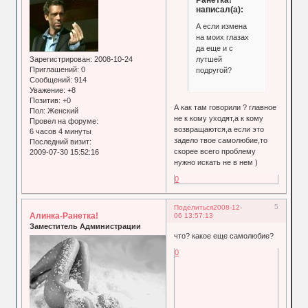
Ранетка!
написал(а):
А если измена
на моих глазах
да еще и с
лутшей
Зарегистрирован
: 2008-10-24
Приглашений:
0
подругой?
Сообщений:
914
Уважение:
+8
Позитив:
+0
А как там говорили ? главное
Пол:
Женский
не к кому уходят,а к кому
Провел на форуме:
возвращаются,а если это
6 часов 4 минуты
задело твое самолюбие,то
Последний визит:
скорее всего проблему
2009-07-30 15:52:16
нужно искать не в нем )
0
5
Поделиться
2008-12-
Алинка-Ранетка!
06 13:57:13
Заместитель Администрации
что? какое еще самолюбие?
0