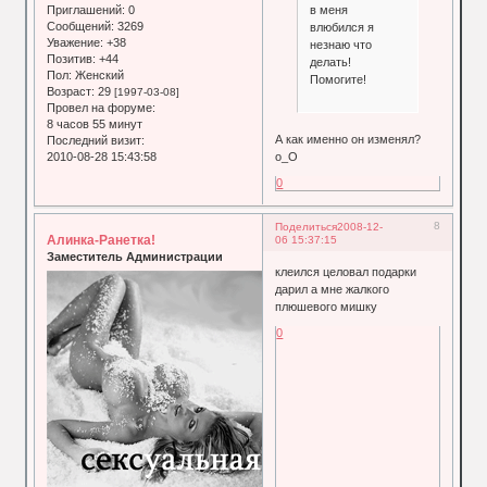
в меня
Приглашений:
0
Сообщений:
3269
влюбился я
Уважение:
+38
незнаю что
Позитив:
+44
делать!
Пол:
Женский
Помогите!
Возраст:
29
[1997-03-08]
Провел на форуме:
8 часов 55 минут
А как именно он изменял?
Последний визит:
о_О
2010-08-28 15:43:58
0
8
Поделиться
2008-12-
Алинка-Ранетка!
06 15:37:15
Заместитель Администрации
клеился целовал подарки
дарил а мне жалкого
плюшевого мишку
0