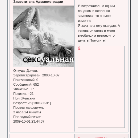
Заместитель Администрации
Я встречалась с одним
пацаном и нечаянно
заметила что он мне
изменяет.
Я закатила ему скандал. А
теперь он опять в меня
влюбился я незнаю что
делать!Помогите!
0
Откуда:
Донецк
Зарегистрирован
: 2008-10-07
Приглашений:
0
Сообщений:
652
Уважение:
+7
Позитив:
+21
Пол:
Женский
Возраст:
28
[1998-03-31]
Провел на форуме:
2 часа 24 минуты
Последний визит:
2009-10-01 23:44:37
2