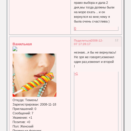
право выбора и дала 2
дня,мы тогда должны были
на море ехать .. и он
вернулся ко мне,чему я
была очень счастлива )
0
12
Поделиться
2008-12-
Ванильная
07 17:26:17
незнаю...я бы не вернулась!
Не зря же говорят,изменил
один раз,изменит и второй
!
+1
Откуда:
Тюмень!
Зарегистрирован
: 2008-11-18
Приглашений:
0
Сообщений:
7
Уважение:
+1
Позитив:
+0
Пол:
Женский
Провел на форуме: