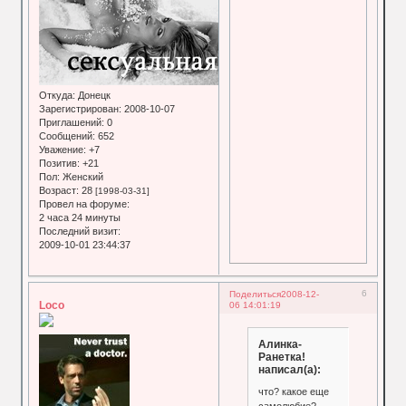
Откуда:
Донецк
Зарегистрирован
: 2008-10-07
Приглашений:
0
Сообщений:
652
Уважение:
+7
Позитив:
+21
Пол:
Женский
Возраст:
28
[1998-03-31]
Провел на форуме:
2 часа 24 минуты
Последний визит:
2009-10-01 23:44:37
6
Поделиться
2008-12-
Loco
06 14:01:19
Алинка-
Ранетка!
написал(а):
что? какое еще
самолюбие?