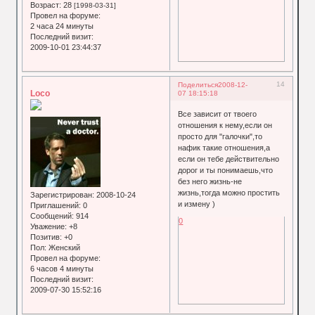
Возраст:
28
[1998-03-31]
Провел на форуме:
2 часа 24 минуты
Последний визит:
2009-10-01 23:44:37
14
Поделиться
2008-12-
Loco
07 18:15:18
Все зависит от твоего
отношения к нему,если он
просто для "галочки",то
нафик такие отношения,а
если он тебе действительно
дорог и ты понимаешь,что
без него жизнь-не
жизнь,тогда можно простить
Зарегистрирован
: 2008-10-24
и измену )
Приглашений:
0
Сообщений:
914
0
Уважение:
+8
Позитив:
+0
Пол:
Женский
Провел на форуме:
6 часов 4 минуты
Последний визит:
2009-07-30 15:52:16