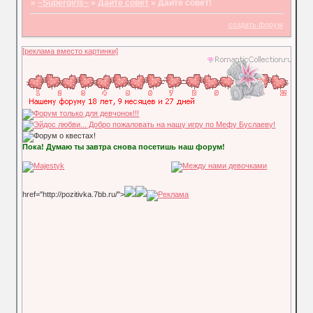
»
~Supergirls~
»
Дайте совет
»
Дайте совет!
создать форум
[реклама вместо картинки]
Пока! Думаю ты завтра снова посетишь наш форум!
href="http://pozitivka.7bb.ru/">