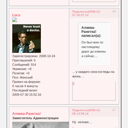
16
Поделиться
2008-12-
Loco
07 20:07:12
Алинка-
Ранетка!
написал(а):
Он был мне по
настоящему
дорог до измены
а сейчас....
Зарегистрирован
: 2008-10-24
Приглашений:
0
Сообщений:
914
Уважение:
+8
... у каждого свои взгляды на
Позитив:
+0
жизнь ...
Пол:
Женский
Провел на форуме:
0
6 часов 4 минуты
Последний визит:
2009-07-30 15:52:16
17
Поделиться
2008-12-
Алинка-Ранетка!
08 14:58:14
Заместитель Администрации
Ну незнаю....