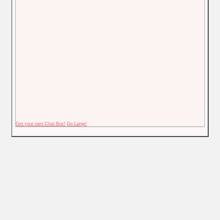
Get your own Chat Box!
Go Large!