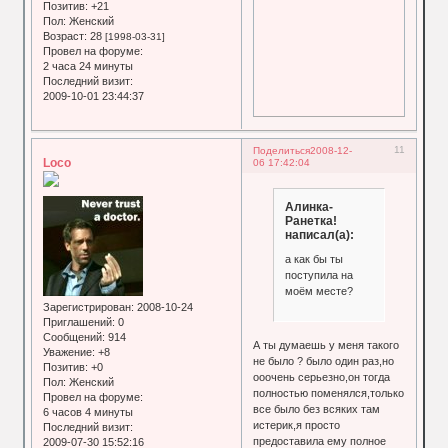
Позитив:
+21
Пол:
Женский
Возраст:
28
[1998-03-31]
Провел на форуме:
2 часа 24 минуты
Последний визит:
2009-10-01 23:44:37
11
Поделиться
2008-12-
Loco
06 17:42:04
Алинка-
Ранетка!
написал(а):
а как бы ты
поступила на
моём месте?
Зарегистрирован
: 2008-10-24
Приглашений:
0
Сообщений:
914
А ты думаешь у меня такого
Уважение:
+8
не было ? было один раз,но
Позитив:
+0
ооочень серьезно,он тогда
Пол:
Женский
полностью поменялся,только
Провел на форуме:
все было без всяких там
6 часов 4 минуты
истерик,я просто
Последний визит:
предоставила ему полное
2009-07-30 15:52:16