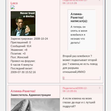
Поделиться
2008-12-
Loco
06 13:13:28
Алинка-
Ранетка!
написал(а):
А теперь он
опять в меня
влюбился я
незнаю что
Зарегистрирован
: 2008-10-24
Приглашений:
0
делать!
Сообщений:
914
Уважение:
+8
Позитив:
+0
Второй раз влюбился ?
Пол:
Женский
может подкатывает второй
Провел на форуме:
раз ? измена,не есть повод
6 часов 4 минуты
для разрыва
Последний визит:
отношений,ИМХО
2009-07-30 15:52:16
0
3
Поделиться
2008-12-
Алинка-Ранетка!
06 13:35:01
Заместитель Администрации
А если измена на моих
глазах да еще и с лутшей
подругой?