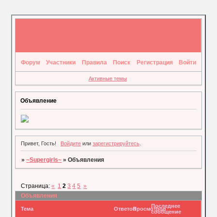
Форум
Участники
Правила
Поиск
Регистрация
Войти
Активные темы
Объявление
Привет, Гость!
Войдите
или
зарегистрируйтесь
.
»
~Supergirls~
»
Объявления
Страница:
«
1
2
3
4
5
»
Объявления
Последнее
Тема
Ответов
Просмотров
сообщение