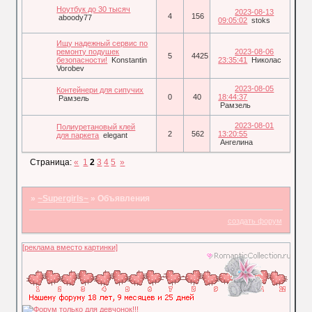
Ноутбук до 30 тысяч
2023-08-13
4
156
aboody77
09:05:02
stoks
Ищу надежный сервис по
ремонту подушек
2023-08-06
5
4425
безопасности!
Konstantin
23:35:41
Николас
Vorobev
2023-08-05
Контейнери для сипучих
0
40
18:44:37
Рамзель
Рамзель
2023-08-01
Полиуретановый клей
2
562
13:20:55
для паркета
elegant
Ангелина
Страница:
«
1
2
3
4
5
»
»
~Supergirls~
»
Объявления
создать форум
[реклама вместо картинки]