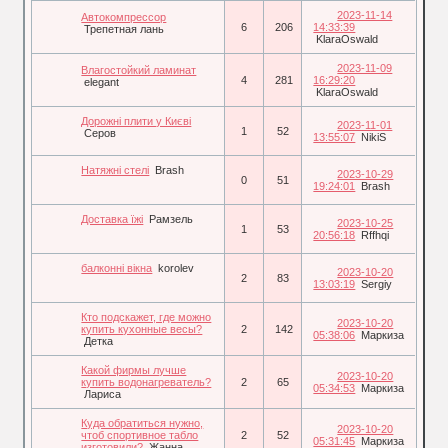
2023-11-14
Автокомпрессор
6
206
14:33:39
Трепетная лань
KlaraOswald
2023-11-09
Влагостойкий ламинат
4
281
16:29:20
elegant
KlaraOswald
Дорожні плити у Києві
2023-11-01
1
52
Серов
13:55:07
NikiS
Натяжні стелі
Brash
2023-10-29
0
51
19:24:01
Brash
Доставка їжі
Рамзель
2023-10-25
1
53
20:56:18
Rffhqi
балконні вікна
korolev
2023-10-20
2
83
13:03:19
Sergiy
Кто подскажет, где можно
2023-10-20
купить кухонные весы?
2
142
05:38:06
Маркиза
Детка
Какой фирмы лучше
2023-10-20
купить водонагреватель?
2
65
05:34:53
Маркиза
Лариса
Куда обратиться нужно,
2023-10-20
чтоб спортивное табло
2
52
05:31:45
Маркиза
изготовили?
Жанна