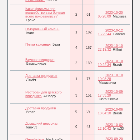
Какие фильмы про
волшебство вам больше
2023-10-20
2
61
всего понравились?
05:28:09
Маркиза
Грейс
Натуральный камень
2023-10-12
1
102
Ivant
15:25:44
Hanend
Плита кухонная
Батя
2023-10-10
4
167
22:19:32
Rffhqi
Вкусная пиццерия
2023-10-10
2
139
Барышников
10:22:34
Brash
2023-10-10
Доставка продуктов
1
77
10:08:28
Ларёч
Макасинка
2023-10-09
Ресторан для детского
3
151
17:33:29
праздника
A Happy
KlaraOswald
Доставка продуктів
2023-10-06
0
59
Brash
18:04:10
Brash
Домашний персонал
2023-10-02
0
43
fenix33
12:10:42
fenix33
2023-09-20
Онлайн ігри
black coffe