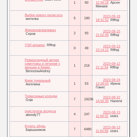
1
60
12:35:18
Арсен
Минаев
Выбор нового пылесоса
2023-09-18
5
190
метелка
18:31:52
Rffhqi
Жировловловлювач
2023-09-15
2
93
Серов
21:52:49
Rffhqi
УЗИ аппарат
Rffhqi
2023-09-13
0
49
23:14:12
Rffhqi
Ревматоидный артрит
симптомы и лечение у
2023-09-12
1
216
женщин в Киеве.
21:11:54
Rffhqi
BerestowAndrey
2023-08-24
Крем тональный
1
53
12:28:03
Ирена
Ангелина
Гомес
Тормознаые колодки
2023-08-22
7
19236
Goja
14:55:39
Hanend
очиститель воздуха
2023-08-13
4
247
aboody77
11:58:32
stoks
Купить обувь
2023-08-13
7
6480
Барышников
11:50:58
stoks